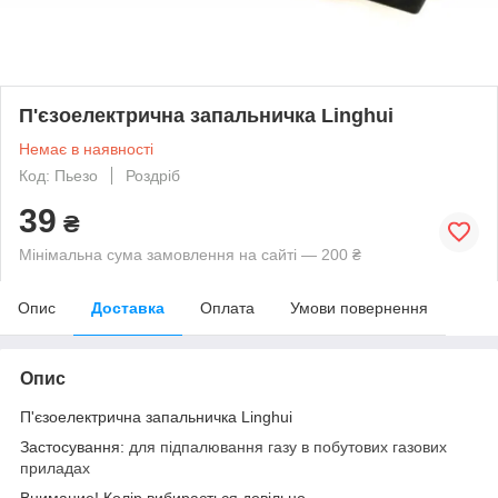
П'єзоелектрична запальничка Linghui
Немає в наявності
Код: Пьезо
Роздріб
39
₴
Мінімальна сума замовлення на сайті — 200 ₴
Опис
Доставка
Оплата
Умови повернення
Опис
П'єзоелектрична запальничка Linghui
Застосування:
для підпалювання газу в побутових газових
приладах
Внимание! Колір вибирається довільно.