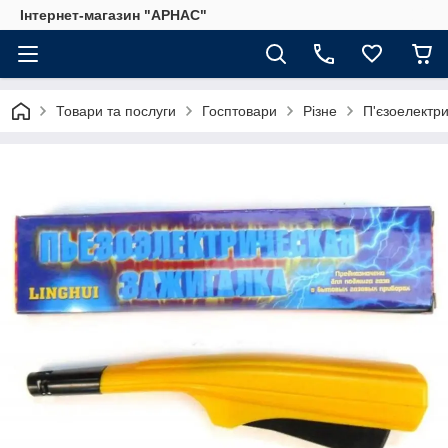
Інтернет-магазин "АРНАС"
Товари та послуги
Госптовари
Різне
П'єзоелектри