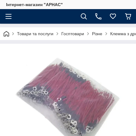
Інтернет-магазин "АРНАС"
Товари та послуги
Госптовари
Різне
Клемма з др