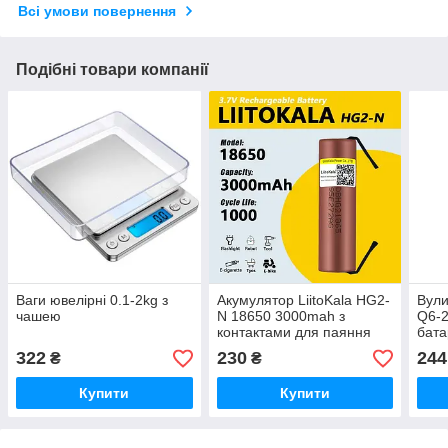
Всі умови повернення
Подібні товари компанії
Ваги ювелірні 0.1-2kg з
Акумулятор LiitoKala HG2-
Вули
чашею
N 18650 3000mah з
Q6-2
контактами для паяння
бата
оригінал
322
230
244
₴
₴
Купити
Купити