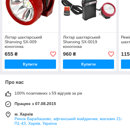
Ліхтар шахтарський
Ліхтар шахтарський
Ремі
Shanxing SX-009
Shanxing SX-0019
шахт
коногонка
коногонка
655
960
115
₴
₴
Купити
Купити
Про нас
100% позитивних з 59 відгуків за рік
Працює з 07.08.2015
м. Харків
Ринок Барабашово, афганський майданчик, магазин 21-
П1-43, Харків, Україна