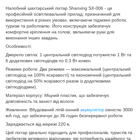
Налобний шахтарський ліхтар Shanxing SX-006 - це
професійний освітлювальний прилад, призначений для
використання в різних умовах, включаючи підземні роботи,
туризм та риболовлю. Його конструкція забезпечує
комфортне кріплення на голові, звільняючи руки для
виконання інших завдань.
Особливості:
Джерело світла: 1 центральний світлодіод потужністю 1 Вт та
6 додаткових світлодіодів по 0,3 Вт кожен.
Режими роботи: Два режими — максимальний (центральний
світлодіод на 100% яскравості) та економічний (центральний
світлодіод на 50% яскравості разом із додатковими
світлодіодами).
Матеріал корпусу: Міцний пластик, що забезпечує
довговічність та захист від вологи.
Живлення: Вбудований літій-іонний
акумулятор
ємністю 3000
мА·год, що забезпечує до 36 годин безперервної роботи.
Заряджається від мережі 220 в.
Цей ліхтар ідеально підходить для професіоналів, туристів та
любителів активного відпочинку, які потребують надійного та