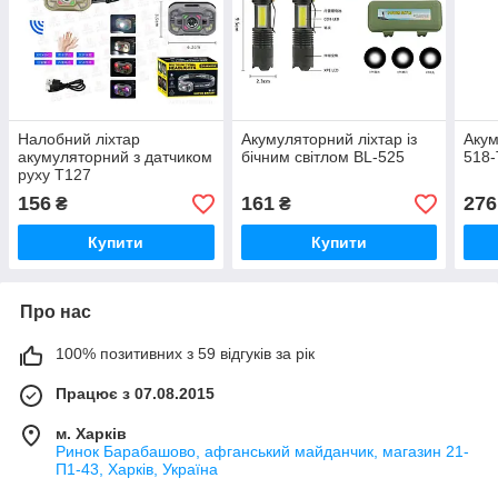
Налобний ліхтар
Акумуляторний ліхтар із
Акум
акумуляторний з датчиком
бічним світлом BL-525
518-
руху T127
156
161
276
₴
₴
Купити
Купити
Про нас
100% позитивних з 59 відгуків за рік
Працює з 07.08.2015
м. Харків
Ринок Барабашово, афганський майданчик, магазин 21-
П1-43, Харків, Україна