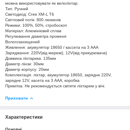
можна використовувати як велоліхтар.
Тип: Ручний
Светодиод: Cree XM-L T6
Світловий потік: 800 люменів
Режими: 100%, 50%, стробоскоп
Матеріал: Алюмінієвий сплав
Регулювання діаметра променя
Вологозахищений
Живлення: акумулятор 18650 / кассета на 3 ААА
Заряджання: 220V(від мережі), 12V(від прикурювача)
Довжина ліхтарика: 135мм
Діаметр лінзи: 30мм
Діаметр корпусу: 20мм
Комплектація: ліхтар, акумулятор 18650, зарядне 220V,
зарядне 12V, касета на 3 ААА, коробка
Примітка: Не рекомендується світити ліхтарем у вічі.
Приховати
Характеристики
Основні