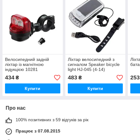
Велосипедний задній
Ліхтар велосипедний з
Ліхт
ліхтар із магнітною
сигналом Speaker bicycle
бата
індукцією 10281
light HJ-045 (4-14)
434
483
253
₴
₴
Купити
Купити
Про нас
100% позитивних з 59 відгуків за рік
Працює з 07.08.2015