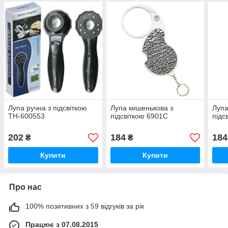
Лупа ручна з підсвіткою
Лупа кишенькова з
Лупа
TH-600553
підсвіткою 6901C
підс
202
184
184
₴
₴
Купити
Купити
Про нас
100% позитивних з 59 відгуків за рік
Працює з 07.08.2015