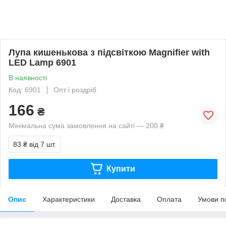
Лупа кишенькова з підсвіткою Magnifier with
LED Lamp 6901
В наявності
Код: 6901
Опт і роздріб
166
₴
Мінімальна сума замовлення на сайті — 200 ₴
83 ₴
від 7 шт.
Купити
Опис
Характеристики
Доставка
Оплата
Умови п