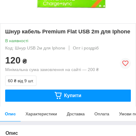
Шнур кабель Premium Flat USB 2m для Iphone
В наявності
Код: Шнур USB 2м для Iphone
Опт і роздріб
120
₴
Мінімальна сума замовлення на сайті — 200 ₴
60 ₴
від 9 шт.
Купити
Опис
Характеристики
Доставка
Оплата
Умови п
Опис