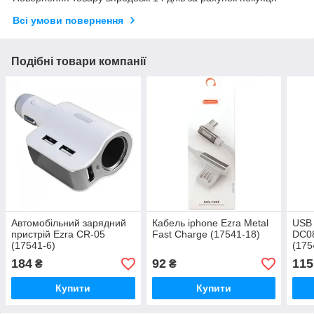
Всі умови повернення
Подібні товари компанії
Автомобільний зарядний
Кабель iphone Ezra Metal
USB 
пристрій Ezra CR-05
Fast Charge (17541-18)
DC08
(17541-6)
(175
184
92
115
₴
₴
Купити
Купити