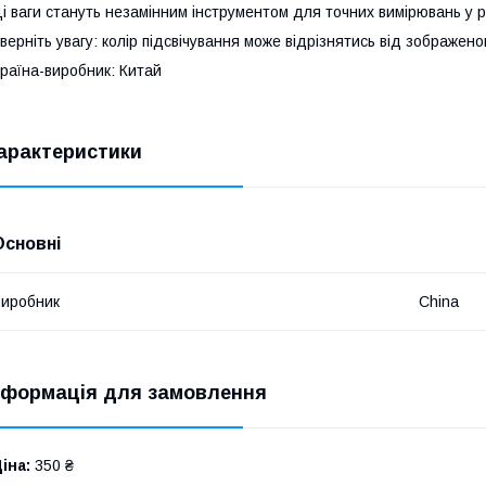
i ваги стануть незамінним інструментом для точних вимірювань у р
верніть увагу: колір підсвічування може відрізнятись від зображен
раїна-виробник: Китай
арактеристики
Основні
иробник
China
нформація для замовлення
іна:
350 ₴