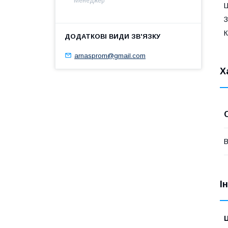
Менеджер
Ц
З
К
arnasprom@gmail.com
Х
В
І
Ц