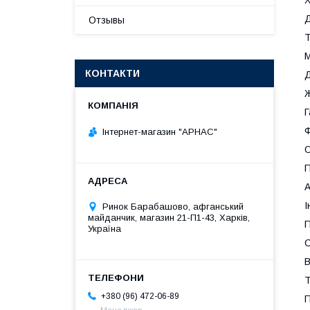
Д
Отзывы
Т
М
КОНТАКТИ
Д
Ж
Г
Ф
Інтернет-магазин "АРНАС"
О
П
А
І
Ринок Барабашово, афганський
майданчик, магазин 21-П1-43, Харків,
П
Україна
С
В
Т
+380 (96) 472-06-89
П