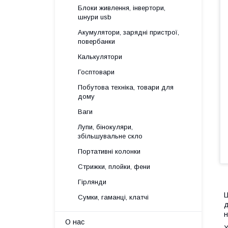
Блоки живлення, інвертори,
шнури usb
Акумулятори, зарядні пристрої,
повербанки
Калькулятори
Госптовари
Побутова техніка, товари для
дому
Ваги
Лупи, бінокуляри,
збільшувальне скло
Портативні колонки
Стрижки, плойки, фени
Гірлянди
Ц
Сумки, гаманці, клатчі
д
н
О нас
Х