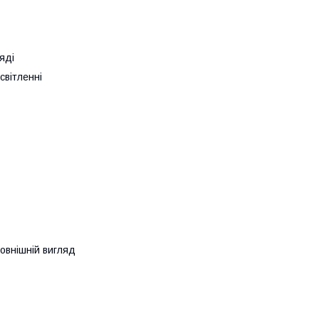
яді
світленні
зовнішній вигляд