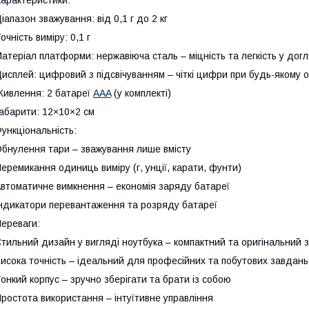
іапазон зважування: від 0,1 г до 2 кг
очність виміру: 0,1 г
атеріал платформи: нержавіюча сталь – міцність та легкість у догл
исплей: цифровий з підсвічуванням – чіткі цифри при будь-якому о
ивлення: 2 батареї
AAA
(у комплекті)
абарити: 12×10×2 см
ункціональність:
бнулення тари – зважування лише вмісту
еремикання одиниць виміру (г, унції, карати, фунти)
втоматичне вимкнення – економія заряду батареї
ндикатори перевантаження та розряду батареї
ереваги:
тильний дизайн у вигляді ноутбука – компактний та оригінальний 
исока точність – ідеальний для професійних та побутових завдань
онкий корпус – зручно зберігати та брати із собою
ростота використання – інтуїтивне управління