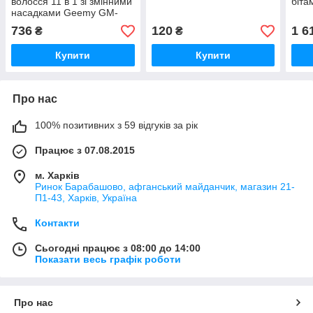
волосся 11 в 1 зі змінними
біта
насадками Geemy GM-
562
736
120
1 6
₴
₴
Купити
Купити
Про нас
100% позитивних з 59 відгуків за рік
Працює з 07.08.2015
м. Харків
Ринок Барабашово, афганський майданчик, магазин 21-
П1-43, Харків, Україна
Контакти
Сьогодні працює з 08:00 до 14:00
Показати весь графік роботи
Про нас