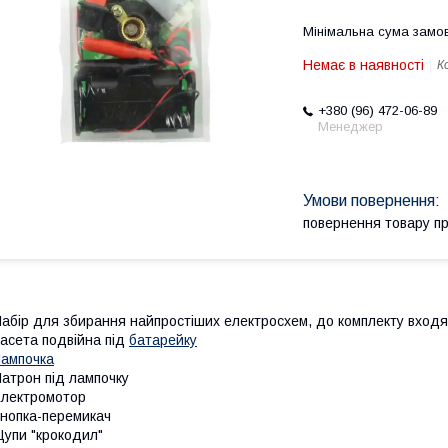
Мінімальна сума замов
Немає в наявності
К
+380 (96) 472-06-89
Менеджер
повернення товару п
абір для збирання найпростіших електросхем, до комплекту входя
асета подвійна під
батарейку
ампочка
атрон під лампочку
лектромотор
нопка-перемикач
упи "крокодил"