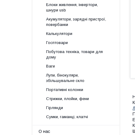
Блоки живлення, інвертори,
шнури usb
Акумулятори, зарядні пристрої,
повербанки
Калькулятори
Госптовари
Побутова техніка, товари для
дому
Ваги
Лупи, бінокуляри,
збільшувальне скло
Портативні колонки
Н
Стрижки, плойки, фени
К
Гірлянди
Л
П
Сумки, гаманці, клатчі
Е
К
Щ
О нас