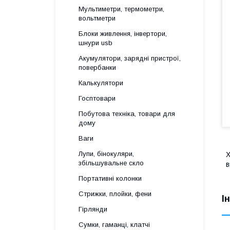
Мультиметри, термометри,
вольтметри
Блоки живлення, інвертори,
шнури usb
Акумулятори, зарядні пристрої,
повербанки
Калькулятори
Госптовари
Побутова техніка, товари для
дому
Ваги
Лупи, бінокуляри,
Х
збільшувальне скло
в
Портативні колонки
Стрижки, плойки, фени
І
Гірлянди
Сумки, гаманці, клатчі