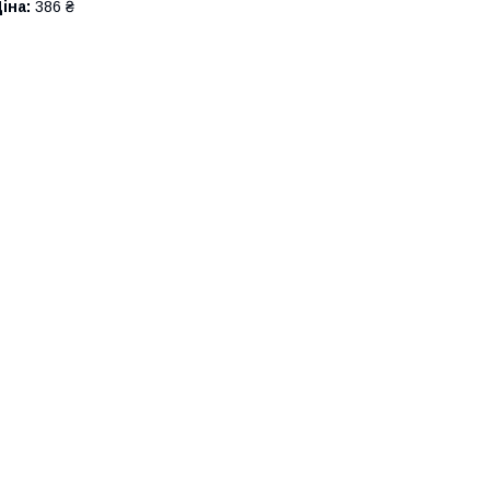
іна:
386 ₴