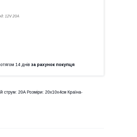
од:
12V 20A
ротягом 14 днів
за рахунок покупця
й струм: 20А Розміри: 20x10x4см Країна-