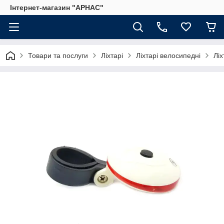
Інтернет-магазин "АРНАС"
Товари та послуги
Ліхтарі
Ліхтарі велосипедні
Лі