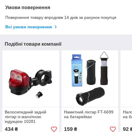
Умови повернення
Повернення товару впродовж 14 днів за рахунок покупця
Всі умови повернення
Подібні товари компанії
Велосипедний задній
Наметний ліхтар FT-6699
Нало
ліхтар із магнітною
на батарейках
на б
індукцією 10281
434
159
92
₴
₴