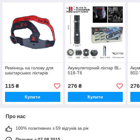
Ремінець на голову для
Акумуляторний ліхтар BL-
Акум
шахтарських ліхтарів
518-T6
802-
115
276
276
₴
₴
Купити
Купити
Про нас
100% позитивних з 59 відгуків за рік
Працює з 07.08.2015