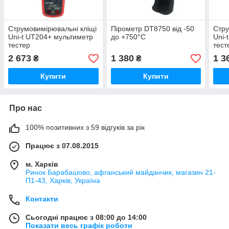
Струмовимірювальні кліщі
Пірометр DT8750 від -50
Стру
Uni-t UT204+ мультиметр
до +750°C
Uni-
тестер
тест
2 673
1 380
1 3
₴
₴
Купити
Купити
Про нас
100% позитивних з 59 відгуків за рік
Працює з 07.08.2015
м. Харків
Ринок Барабашово, афганський майданчик, магазин 21-
П1-43, Харків, Україна
Контакти
Сьогодні працює з 08:00 до 14:00
Показати весь графік роботи