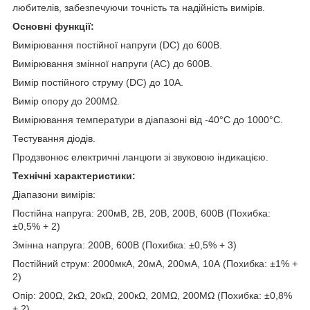
любителів, забезпечуючи точність та надійність вимірів.
Основні функції:
Вимірювання постійної напруги (DC) до 600В.
Вимірювання змінної напруги (AC) до 600В.
Вимір постійного струму (DC) до 10А.
Вимір опору до 200МΩ.
Вимірювання температури в діапазоні від -40°C до 1000°C.
Тестування діодів.
Продзвонює електричні ланцюги зі звуковою індикацією.
Технічні характеристики:
Діапазони вимірів:
Постійна напруга: 200мВ, 2В, 20В, 200В, 600В (Похибка:
±0,5% + 2)
Змінна напруга: 200В, 600В (Похибка: ±0,5% + 3)
Постійний струм: 2000мкА, 20мА, 200мА, 10А (Похибка: ±1% +
2)
Опір: 200Ω, 2кΩ, 20кΩ, 200кΩ, 20МΩ, 200МΩ (Похибка: ±0,8%
+ 2)