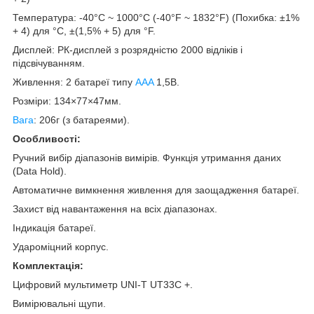
Температура: -40°C ~ 1000°C (-40°F ~ 1832°F) (Похибка: ±1%
+ 4) для °C, ±(1,5% + 5) для °F.
Дисплей: РК-дисплей з розрядністю 2000 відліків і
підсвічуванням.
Живлення: 2 батареї типу
AAA
1,5В.
Розміри: 134×77×47мм.
Вага
: 206г (з батареями).
Особливості:
Ручний вибір діапазонів вимірів. Функція утримання даних
(Data Hold).
Автоматичне вимкнення живлення для заощадження батареї.
Захист від навантаження на всіх діапазонах.
Індикація батареї.
Удароміцний корпус.
Комплектація:
Цифровий мультиметр UNI-T UT33C +.
Вимірювальні щупи.