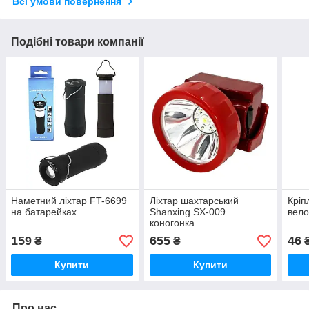
Всі умови повернення
Подібні товари компанії
Наметний ліхтар FT-6699
Ліхтар шахтарський
Кріп
на батарейках
Shanxing SX-009
вел
коногонка
159
655
46
₴
₴
Купити
Купити
Про нас