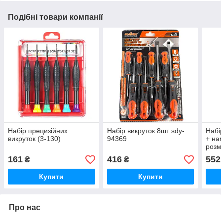
Подібні товари компанії
Набір прецизійних
Набір викруток 8шт sdy-
Набі
викруток (3-130)
94369
+ на
розм
161
416
552
₴
₴
Купити
Купити
Про нас