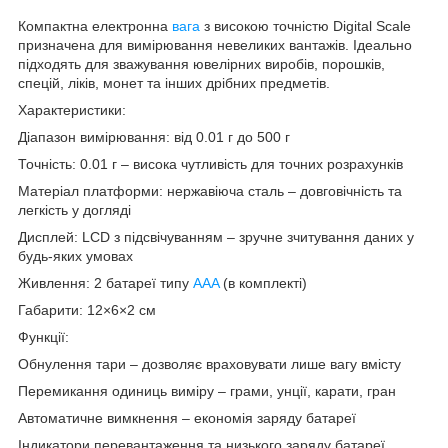
Компактна електронна
вага
з високою точністю Digital Scale
призначена для вимірювання невеликих вантажів. Ідеально
підходять для зважування ювелірних виробів, порошків,
спецій, ліків, монет та інших дрібних предметів.
Характеристики:
Діапазон вимірювання: від 0.01 г до 500 г
Точність: 0.01 г – висока чутливість для точних розрахунків
Матеріал платформи: нержавіюча сталь – довговічність та
легкість у догляді
Дисплей: LCD з підсвічуванням – зручне зчитування даних у
будь-яких умовах
Живлення: 2 батареї типу
AAA
(в комплекті)
Габарити: 12×6×2 см
Функції:
Обнулення тари – дозволяє враховувати лише вагу вмісту
Перемикання одиниць виміру – грами, унції, карати, гран
Автоматичне вимкнення – економія заряду батареї
Індикатори перевантаження та низького заряду батареї