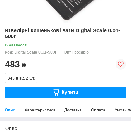
Ювелірні кишенькові ваги Digital Scale 0.01-
500г
В наявності
Код: Digital Scale 0.01-500г
Опт і роздріб
483
₴
345 ₴
від 2 шт.
Купити
Опис
Характеристики
Доставка
Оплата
Умови п
Опис