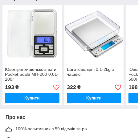
Ювелірні кишенькові ваги
Ваги ювелірні 0.1-2kg з
Ювел
Pocket Scale MH-200 0,01-
чашею
Pock
200г
500г
193
322
198
₴
₴
Купити
Купити
Про нас
100% позитивних з 59 відгуків за рік