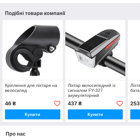
Подібні товари компанії
Кріплення для ліхтаря на
Ліхтар велосипедний із
Ліхт
велосипед
сигналом FY-327
бата
акумуляторний
46
437
253
₴
₴
Купити
Купити
Про нас