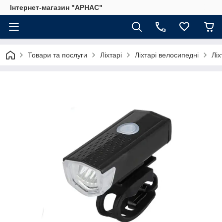
Інтернет-магазин "АРНАС"
Товари та послуги
Ліхтарі
Ліхтарі велосипедні
Лі