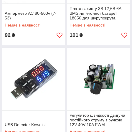
Плата захисту 3S 12,6В 6A
Амперметр AC 80-500v (7-
BMS літій-іонної батареї
53)
18650 для шурупокрута
Немає в наявності
Немає в наявності
92
101
₴
₴
Регулятор швидкості двигуна
постійного струму з ручкою
USB Detector Keweisi
12V-40V 10A PWM
Немає в наявності
Немає в наявності