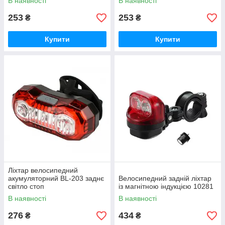
В наявності
В наявності
253
253
₴
₴
Купити
Купити
Ліхтар велосипедний
акумуляторний BL-203 заднє
Велосипедний задній ліхтар
світло стоп
із магнітною індукцією 10281
В наявності
В наявності
276
434
₴
₴